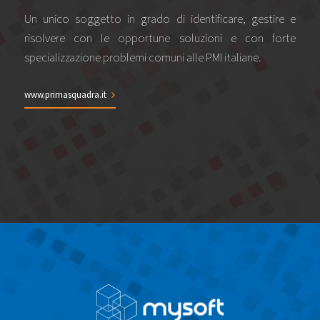
Un unico soggetto in grado di identificare, gestire e
risolvere con le opportune soluzioni e con forte
specializzazione problemi comuni alle PMI italiane.
www.primasquadra.it