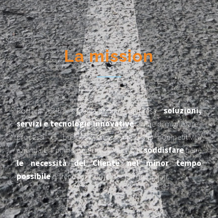
La mission
Portare nelle organizzazioni d’impresa
soluzioni,
servizi e tecnologie innovative
al fine di migliorare i
processi di business e assicurare la competitività
aziendale. Il primo obiettivo è quello di
soddisfare
bene
le necessità del Cliente nel minor tempo
possibile
offrendo prodotti e servizi adeguati.